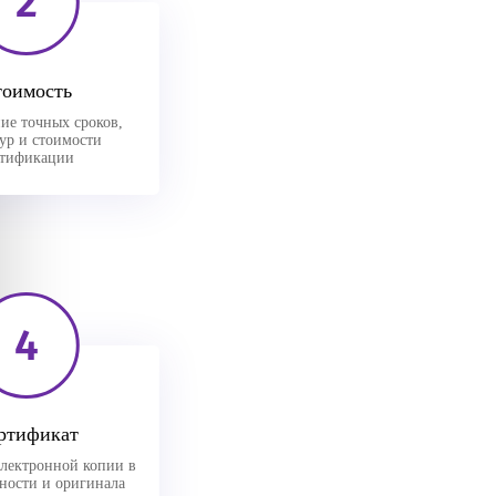
2
тоимость
ие точных сроков,
ур и стоимости
ртификации
4
ртификат
лектронной копии в
вности и оригинала