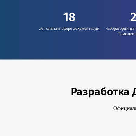
18
лет опыта в сфере документации
лабораторий на 
Таможенн
Разработка 
Официаль