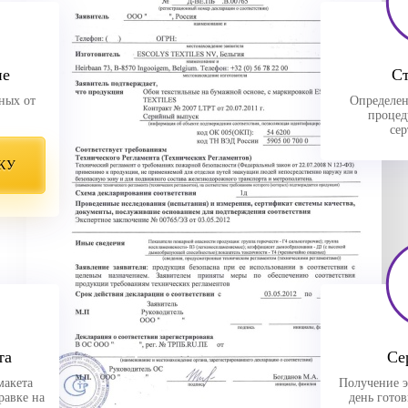
ие
С
ных от
Определен
процед
се
КУ
та
Се
макета
Получение э
равке на
день гото