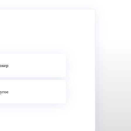
окер
угое