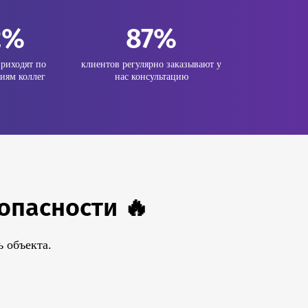
2%
87%
риходят по
клиентов регулярно заказывают у
иям коллег
нас консультацию
опасности 🔥
 объекта.