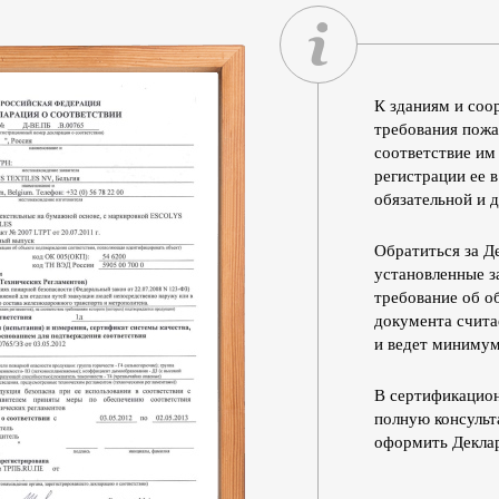
К зданиям и соо
требования пожа
соответствие им
регистрации ее 
обязательной и 
Обратиться за Д
установленные з
требование об о
документа счит
и ведет минимум
В сертификацион
полную консульт
оформить Деклар