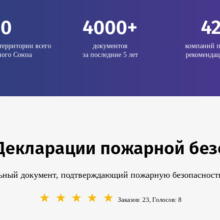
20
4000+
4
территории всего
документов
компаний п
ого Союза
за последние 5 лет
рекомендац
Декларации пожарной без
ный документ, подтверждающий пожарную безопасность
☆
☆
☆
☆
☆
Заказов: 23, Голосов:
8